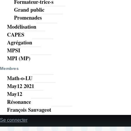
Formateur·trice·s
Grand public
Promenades
Modélisation
CAPES
Agrégation
MPSI
MPI (MP)
Membres
Math-o-LU
May12 2021
May12
Résonance
François Sauvageot
Se connecter
Menu
utilisateur