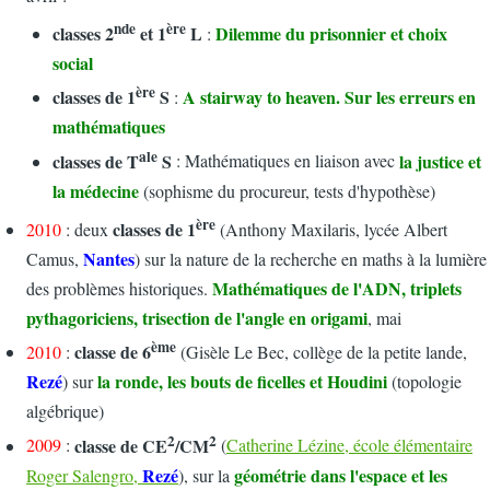
nde
ère
classes 2
et 1
L
Dilemme du prisonnier et choix
:
social
ère
classes de 1
S
A stairway to heaven. Sur les erreurs en
:
mathématiques
ale
classes de T
S
la justice et
: Mathématiques en liaison avec
la médecine
(sophisme du procureur, tests d'hypothèse)
ère
classes de 1
2010
: deux
(Anthony Maxilaris, lycée Albert
Nantes
Camus,
) sur la nature de la recherche en maths à la lumière
Mathématiques de l'ADN, triplets
des problèmes historiques.
pythagoriciens, trisection de l'angle en origami
, mai
ème
classe de 6
2010
:
(Gisèle Le Bec, collège de la petite lande,
Rezé
la ronde, les bouts de ficelles et Houdini
) sur
(topologie
algébrique)
2
2
classe de CE
/CM
2009
:
(
Catherine Lézine, école élémentaire
Rezé
géométrie dans l'espace et les
Roger Salengro,
), sur la