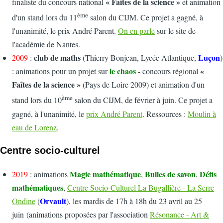
« Faîtes de la science »
finaliste du concours national
et animation
ème
d'un stand lors du 11
salon du CIJM. Ce projet a gagné, à
l'unanimité, le prix André Parent.
On en parle
sur le site de
l'académie de Nantes.
club de maths
Luçon
2009
:
(Thierry Bonjean, Lycée Atlantique,
)
le chaos
«
: animations pour un projet sur
- concours régional
Faîtes de la science »
(Pays de Loire 2009) et animation d'un
ème
stand lors du 10
salon du CIJM, de février à juin. Ce projet a
gagné, à l'unanimité, le
prix André Parent
. Ressources :
Moulin à
eau de Lorenz
.
Centre socio-culturel
Magie mathématique
Bulles de savon
Défis
2019
: animations
,
,
mathématiques
,
Centre Socio-Culturel La Bugallière - La Serre
Orvault
Ondine
(
), les mardis de 17h à 18h du 23 avril au 25
juin (animations proposées par l'association
Résonance - Art &