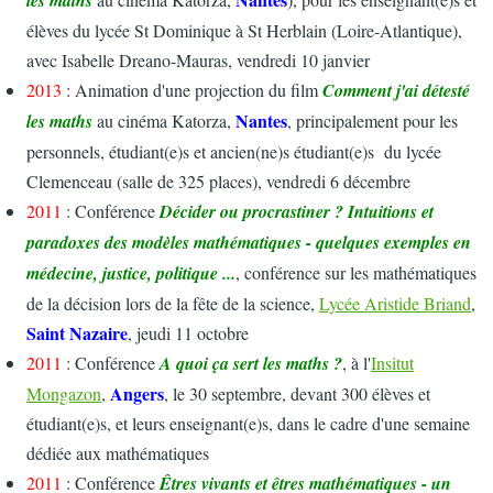
élèves du lycée St Dominique à St Herblain (Loire-Atlantique),
avec Isabelle Dreano-Mauras, vendredi 10 janvier
2013
: Animation d'une projection du film
Comment j'ai détesté
Nantes
les maths
au cinéma Katorza,
, principalement pour les
personnels, étudiant(e)s et ancien(ne)s étudiant(e)s du lycée
Clemenceau (salle de 325 places), vendredi 6 décembre
2011
: Conférence
Décider ou procrastiner ? Intuitions et
paradoxes des modèles mathématiques - quelques exemples en
médecine, justice, politique ...
, conférence sur les mathématiques
de la décision lors de la fête de la science,
Lycée Aristide Briand
,
Saint Nazaire
, jeudi 11 octobre
2011
: Conférence
A quoi ça sert les maths ?
, à l'
Insitut
Angers
Mongazon
,
, le 30 septembre, devant 300 élèves et
étudiant(e)s, et leurs enseignant(e)s, dans le cadre d'une semaine
dédiée aux mathématiques
2011
: Conférence
Êtres vivants et êtres mathématiques - un