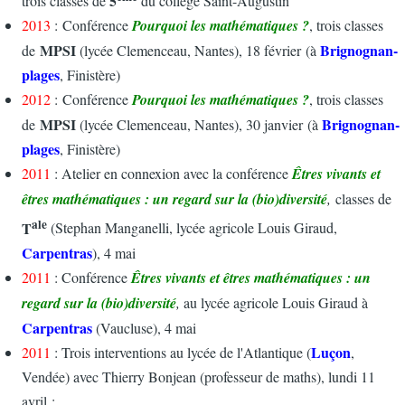
5
trois classes de
du collège Saint-Augustin
2013
: Conférence
Pourquoi les mathématiques ?
, trois classes
MPSI
Brignognan-
de
(lycée Clemenceau, Nantes), 18 février (à
plages
, Finistère)
2012
: Conférence
Pourquoi les mathématiques ?
, trois classes
MPSI
Brignognan-
de
(lycée Clemenceau, Nantes), 30 janvier (à
plages
, Finistère)
2011
: Atelier en connexion avec la conférence
Êtres vivants et
êtres mathématiques : un regard sur la (bio)diversité
,
classes de
ale
T
(Stephan Manganelli, lycée agricole Louis Giraud,
Carpentras
),
4 mai
2011
: Conférence
Êtres vivants et êtres mathématiques : un
regard sur la (bio)diversité
,
au lycée agricole Louis Giraud à
Carpentras
(Vaucluse), 4 mai
Luçon
2011
: Trois interventions au lycée de l'Atlantique (
,
Vendée) avec Thierry Bonjean (professeur de maths), lundi 11
avril :