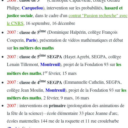
Carquefou
hasard et
Philipe,
), intervention sur les probabilités,
justice sociale
, dans le cadre d'un
contrat "Passion recherche" avec
le CNRS
, 16 septembre, 16 décembre
ème
classe de 5
2007
:
(Dominique Halpérin, collège François
Paris
Couperin,
), présentation de vidéos mathématiques et débat
les métiers des maths
sur
ème
classe de 5
SEGPA
2007
:
(Hayet Agrebi, SEGPA, collège
Montreuil
les
Lenain Tillemont,
), projet de la Fondation 93 sur
er
métiers des maths
,1
février, 15 mars
ème
classe de 4
SEGPA
2007
:
(Emmanuelle Cathelin, SEGPA,
Montreuil
les
collège Jean Moulin,
), projet de la Fondation 93 sur
métiers des maths
, 2 février, 9 mars, 16 mars
primaire
2007
: interventions en
(prolongation des animations de
la fête de la science) - école élémentaire 33 place Jeanne d'arc,
écoles maternelles 144 rue de la roquette et 11 rue croulebarbe