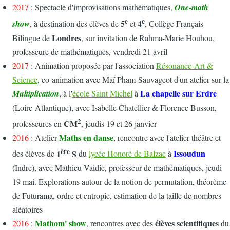
2017
: Spectacle d'improvisations mathématiques,
One-math
e
e
5
4
show
, à destination des élèves de
et
, Collège Français
Londres
Bilingue de
, sur invitation de Rahma-Marie Houhou,
professeure de mathématiques, vendredi 21 avril
2017
: Animation proposée par l'association
Résonance-Art &
Science
, co-animation avec Maï Pham-Sauvageot d'un atelier sur la
La chapelle sur Erdre
Multiplication
, à l'
école Saint Michel
à
(Loire-Atlantique), avec Isabelle Chatellier & Florence Busson,
2
CM
professeures en
, jeudis 19 et 26 janvier
Maths en danse
2016
: Atelier
, rencontre avec l'atelier théâtre et
ère
1
S
Issoudun
des élèves de
du
lycée Honoré de Balzac
à
(Indre), avec Mathieu Vaidie, professeur de mathématiques, jeudi
19 mai. Explorations autour de la notion de permutation, théorème
de Futurama, ordre et entropie, estimation de la taille de nombres
aléatoires
Mathom' show
élèves scientifiques
2016
:
, rencontres avec des
du