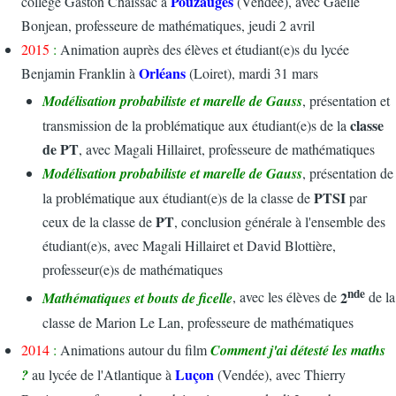
Pouzauges
collège Gaston Chaissac à
(Vendée), avec Gaëlle
Bonjean, professeure de mathématiques, jeudi 2 avril
2015
:
Animation auprès des élèves et étudiant(e)s du lycée
Orléans
Benjamin Franklin à
(Loiret), mardi 31 mars
Modélisation probabiliste et marelle de Gauss
, présentation et
classe
transmission de la problématique aux étudiant(e)s de la
de PT
, avec Magali Hillairet, professeure de mathématiques
Modélisation probabiliste et marelle de Gauss
, présentation de
PTSI
la problématique aux étudiant(e)s de la classe de
par
PT
ceux de la classe de
, conclusion générale à l'ensemble des
étudiant(e)s, avec Magali Hillairet et David Blottière,
professeur(e)s de mathématiques
nde
2
Mathématiques et bouts de ficelle
, avec les élèves de
de la
classe de Marion Le Lan, professeure de mathématiques
2014
:
Animations autour du film
Comment j'ai détesté les maths
Luçon
?
au lycée de l'Atlantique à
(Vendée), avec Thierry