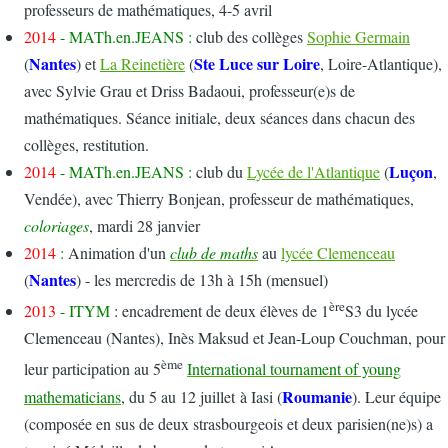
professeurs de mathématiques, 4-5 avril
2014
-
MATh.en.JEANS
:
club des collèges
Sophie Germain
Nantes
Ste Luce sur Loire
(
) et
La Reinetière
(
, Loire-Atlantique),
avec Sylvie Grau et Driss Badaoui, professeur(e)s de
mathématiques. Séance initiale, deux séances dans chacun des
collèges, restitution.
Luçon
2014
-
MATh.en.JEANS
:
club du
Lycée de l'Atlantique
(
,
Vendée), avec Thierry Bonjean, professeur de mathématiques,
coloriages
, mardi 28 janvier
2014
:
Animation d'un
club de maths
au
lycée Clemenceau
Nantes
(
) - les mercredis de 13h à 15h (mensuel)
ère
2013
- ITYM
: encadrement de deux élèves de 1
S3 du lycée
Clemenceau (Nantes), Inès Maksud et Jean-Loup Couchman, pour
ème
leur participation au 5
International tournament of young
Roumanie
mathematicians
, du
5 au 12 juillet à Iasi (
). Leur équipe
(composée en sus de deux strasbourgeois et deux parisien(ne)s) a