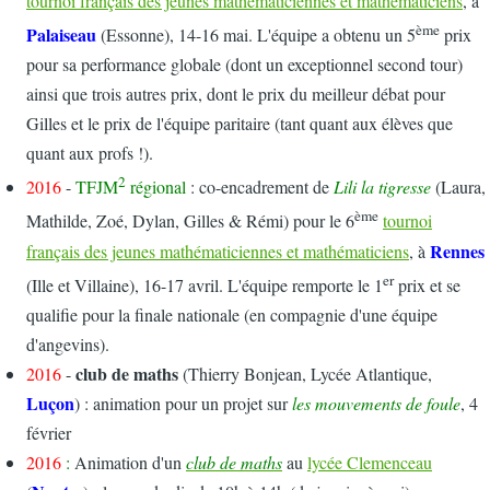
tournoi français des jeunes mathématiciennes et mathématiciens
, à
ème
Palaiseau
(Essonne), 14-16 mai. L'équipe a obtenu un 5
prix
pour sa performance globale (dont un exceptionnel second tour)
ainsi que trois autres prix, dont le prix du meilleur débat pour
Gilles et le prix de l'équipe paritaire (tant quant aux élèves que
quant aux profs !).
2
2016
-
TFJM
régional
: co-encadrement de
Lili la tigresse
(Laura,
ème
Mathilde, Zoé, Dylan, Gilles & Rémi) pour le 6
tournoi
Rennes
français des jeunes mathématiciennes et mathématiciens
, à
er
(Ille et Villaine), 16-17 avril. L'équipe remporte le 1
prix et se
qualifie pour la finale nationale (en compagnie d'une équipe
d'angevins).
club de maths
2016
-
(Thierry Bonjean, Lycée Atlantique,
Luçon
) : animation pour un projet sur
les mouvements de foule
, 4
février
2016
:
Animation d'un
club de maths
au
lycée Clemenceau