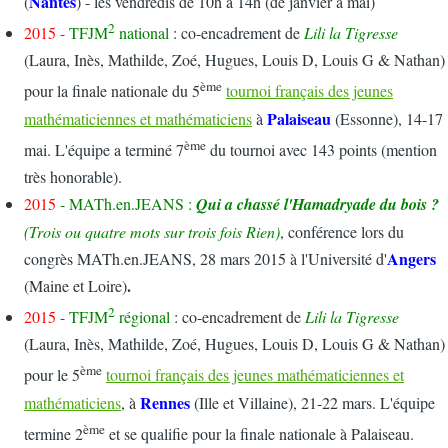
Nantes
(
) - les vendredis de 10h à 14h (de janvier à mai)
2
2015
- TFJM
national
: co-encadrement de
Lili la Tigresse
(Laura, Inès, Mathilde, Zoé, Hugues, Louis D, Louis G & Nathan)
ème
pour la finale nationale du 5
tournoi français des jeunes
Palaiseau
mathématiciennes et mathématiciens
à
(Essonne), 14-17
ème
mai. L'équipe a terminé 7
du tournoi avec 143 points (mention
très honorable).
2015
-
MATh.en.JEANS :
Qui a chassé l'Hamadryade du bois ?
(Trois ou quatre mots sur trois fois Rien)
, conférence lors du
Angers
congrès MATh.en.JEANS, 28 mars 2015 à l'Université d'
.
(Maine et Loire)
2
2015
- TFJM
régional
: co-encadrement de
Lili la Tigresse
(Laura, Inès, Mathilde, Zoé, Hugues, Louis D, Louis G & Nathan)
ème
pour le 5
tournoi français des jeunes mathématiciennes et
Rennes
mathématiciens
, à
(Ille et Villaine), 21-22 mars. L'équipe
ème
termine 2
et se qualifie pour la finale nationale à Palaiseau.