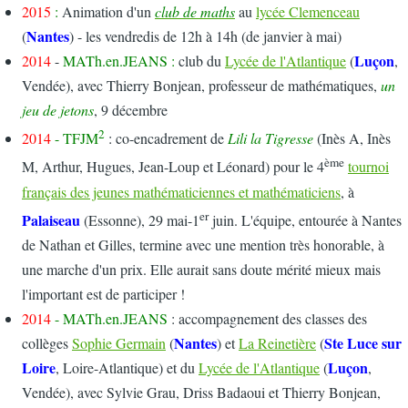
2015
:
Animation d'un
club de maths
au
lycée Clemenceau
Nantes
(
) - les vendredis de 12h à 14h (de janvier à mai)
Luçon
2014
-
MATh.en.JEANS
:
club du
Lycée de l'Atlantique
(
,
Vendée), avec Thierry Bonjean, professeur de mathématiques,
un
jeu de jetons
, 9 décembre
2
2014
- TFJM
: co-encadrement de
Lili la Tigresse
(Inès A, Inès
ème
M, Arthur, Hugues, Jean-Loup et Léonard) pour le 4
tournoi
français des jeunes mathématiciennes et mathématiciens
, à
er
Palaiseau
(Essonne), 29 mai-1
juin. L'équipe, entourée à Nantes
de Nathan et Gilles, termine avec une mention très honorable, à
une marche d'un prix. Elle aurait sans doute mérité mieux mais
l'important est de participer !
2014
-
MATh.en.JEANS
: accompagnement des classes des
Nantes
Ste Luce sur
collèges
Sophie Germain
(
) et
La Reinetière
(
Loire
Luçon
, Loire-Atlantique) et du
Lycée de l'Atlantique
(
,
Vendée), avec Sylvie Grau, Driss Badaoui et Thierry Bonjean,