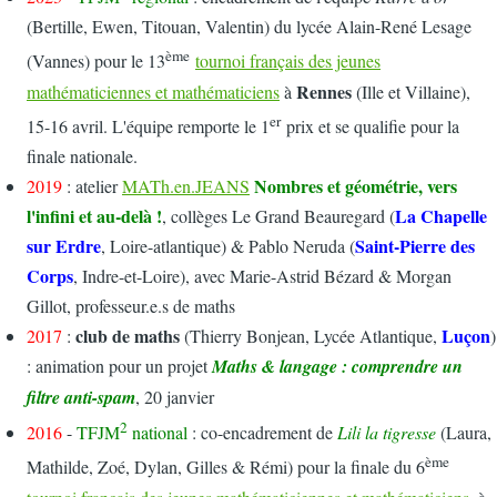
(Bertille, Ewen, Titouan, Valentin) du lycée Alain-René Lesage
ème
(Vannes) pour le 13
tournoi français des jeunes
Rennes
mathématiciennes et mathématiciens
à
(Ille et Villaine),
er
15-16 avril. L'équipe remporte le 1
prix et se qualifie pour la
finale nationale.
Nombres et géométrie, vers
2019
: atelier
MATh.en.JEANS
l'infini et au-delà !
La Chapelle
, collèges Le Grand Beauregard (
sur Erdre
Saint-Pierre des
, Loire-atlantique) & Pablo Neruda (
Corps
, Indre-et-Loire), avec Marie-Astrid Bézard & Morgan
Gillot, professeur.e.s de maths
club de maths
Luçon
2017
:
(Thierry Bonjean, Lycée Atlantique,
)
: animation pour un projet
Maths & langage : comprendre un
filtre anti-spam
, 20 janvier
2
2016
-
TFJM
national
: co-encadrement de
Lili la tigresse
(Laura,
ème
Mathilde, Zoé, Dylan, Gilles & Rémi) pour la finale du 6