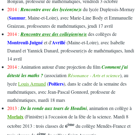
Bonjean, professeur de mathématiques, vendredi 3 octobre
2014
:
Rencontre avec des lycéen(ne)s
du lycée Duplessis-Mornay
Saumur
(
, Maine-et-Loire), avec Marie-Line Body et Emmanuelle
Graizeau, professeures de mathématiques, jeudi 17 avril
2014
:
Rencontre avec des collégien(ne)s
des collèges de
Montreuil-Juigné
Avrillé
et d'
(Maine-et-Loire), avec Isabelle
Danard et Yannick Danard, professeur(e)s de mathématiques, lundi
14 avril
2014
:
Animation autour d'une projection du film
Comment j'ai
détesté les maths ?
(association
Résonance - Arts et science
), au
Poitiers
lycée
Louis Armand
(
), dans le cadre de la semaine des
mathématiques, avec Jean-Pascal Gonnord, professeur de
mathématiques, mardi 18 mars
2013
:
De la ronde aux tours de Houdini
, animation en collège à
Morlaix
(Finistère) à l'occasion de la fête de la science. Mardi 8
ème
6
octobre 2013 : trois classes de
du collège Mendès-France et
ème