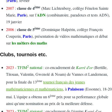
Paris
(
), février
ème
classe de 4
2007
:
(Marc Lichtenberg, collège Fénelon Sainte
Paris
ADN
Marie,
), sur l'
(combinatoire, paradoxes et tests ADN),
19 janvier
ème
classe de 5
2006
:
(Dominique Halpérin, collège François
Paris
Couperin,
), présentation de vidéos mathématiques et débat
les métiers des maths
sur
Clubs, tournois etc.
2
2023
-
TFJM
national
: co-encadrement de
Karré d'or
(Bertille,
Titouan, Valentin, Gwenolé & Noam) de Vannes et Landerneau,
ème
pour la finale du 13
tournoi français des jeunes
Palaiseau
mathématiciennes et mathématiciens
, à
(Essonne), 18-20
ème
mai. L'équipe a obtenu un 6
prix pour sa performance globale
ainsi qu'une nomination au prix de la meilleure défense.
2
2023
-
TFJM
régional
: encadrement de l'équipe
Karré d'or