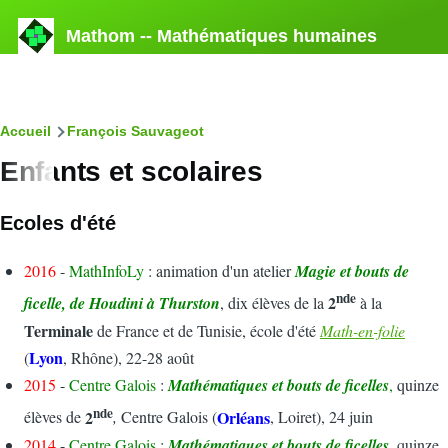
Aller au contenu principal
Mathom -- Mathématiques humaines
Fil
Accueil
François Sauvageot
Enfants et scolaires
d'Ariane
Ecoles d'été
2016
-
MathInfoLy
: animation d'un atelier
Magie et bouts de
nde
2
ficelle, de Houdini à Thurston
, dix élèves de la
à la
Terminale
de France et de Tunisie, école d'été
Math-en-folie
Lyon
(
, Rhône), 22-28 août
2015
-
Centre Galois
:
Mathématiques et bouts de ficelles
,
quinze
nde
2
Orléans
élèves de
,
Centre Galois (
, Loiret), 24 juin
2014
-
Centre Galois
:
Mathématiques et bouts de ficelles
,
quinze