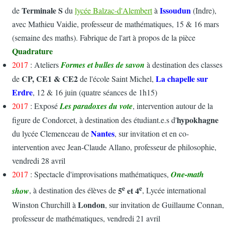
Terminale S
Issoudun
de
du
lycée Balzac-d'Alembert
à
(Indre),
avec Mathieu Vaidie, professeur de mathématiques, 15 & 16 mars
(semaine des maths). Fabrique de l'art à propos de la pièce
Quadrature
2017
: Ateliers
Formes et bulles de savon
à destination des classes
CP, CE1 & CE2
La chapelle sur
de
de l'école Saint Michel,
Erdre
, 12 & 16 juin (quatre séances de 1h15)
2017
: Exposé
Les paradoxes du vote
, intervention autour de la
hypokhagne
figure de Condorcet, à destination des étudiant.e.s d'
Nantes
du lycée Clemenceau de
, sur invitation et en co-
intervention avec Jean-Claude Allano, professeur de philosophie,
vendredi 28 avril
2017
: Spectacle d'improvisations mathématiques,
One-math
e
e
5
et 4
show
, à destination des élèves de
, Lycée international
London
Winston Churchill à
, sur invitation de Guillaume Connan,
professeur de mathématiques, vendredi 21 avril