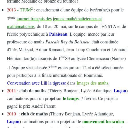
terminé Médaille de bronze du tournoi !
2
2013
- TFJM
: encadrement d'une équipe de lycéen(ne)s pour le
ème
3
tournoi français des jeunes mathématiciennes et
mathématiciens
, du 18 au 20 mai, sur le campus de l'ENSTA et de
Palaiseau
l'école polytechnique à
. L'équipe, menée par leur
professeure de maths
Pascale Rey du Boissieu
, était constituée
d'Inès Maksud, Arthur Remaud, Jean-Loup Couchman et Léonard
ère
Hémion, tou(te)s issu(e)s de 1
S3 au lycée Clemenceau (Nantes)
ème
. L'équipe s'est classée 3
ex-aequo sur 12 et a été sélectionnée
pour participer à la finale internationale en Roumanie.
Conversation avec Lili la tigresse
dans
Images des maths
.
club de maths
Luçon
2011
:
(Thierry Bonjean, Lycée Atlantique,
)
le temps
: animations pour un projet sur
, 7 février. Ce projet a
gagné le prix André Parent.
club de maths
2010
:
(Thierry Bonjean, Lycée Atlantique,
Luçon
mouvement brownien
) : animations pour un projet sur le
-