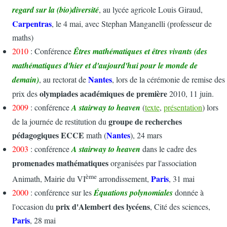
regard sur la (bio)diversité
, au lycée agricole Louis Giraud,
Carpentras
, le 4 mai, avec Stephan Manganelli (professeur de
maths)
2010
: Conférence
Êtres mathématiques et êtres vivants (des
mathématiques d'hier et d'aujourd'hui pour le monde de
Nantes
demain)
, au rectorat de
, lors de la cérémonie de remise des
olympiades académiques de première
prix des
2010, 11 juin.
2009
: conférence
A stairway to heaven
(
texte
,
présentation
) lors
groupe de recherches
de la journée de restitution du
pédagogiques ECCE
Nantes
math (
), 24 mars
2003
: conférence
A stairway to heaven
dans le cadre des
promenades mathématiques
organisées par l'association
ème
Paris
Animath, Mairie du VI
arrondissement,
, 31 mai
2000
: conférence sur les
Équations polynomiales
donnée à
prix d'Alembert des lycéens
l'occasion du
, Cité des sciences,
Paris
, 28 mai