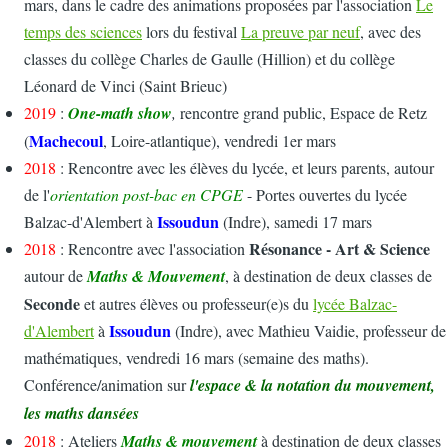
mars, dans le cadre des animations proposées par l'association
Le
temps des sciences
lors du festival
La preuve par neuf
, avec des
classes du collège Charles de Gaulle (Hillion) et du collège
Léonard de Vinci (Saint Brieuc)
2019
:
One-math show
,
rencontre grand public, Espace de Retz
Machecoul
(
, Loire-atlantique), vendredi 1er mars
2018
: Rencontre avec les élèves du lycée, et leurs parents, autour
de l'
orientation post-bac en CPGE
- Portes ouvertes du lycée
Issoudun
Balzac-d'Alembert à
(Indre), samedi 17 mars
Résonance - Art & Science
2018
: Rencontre avec l'association
autour de
Maths & Mouvement
, à destination de deux classes de
Seconde
et autres élèves ou professeur(e)s du
lycée Balzac-
Issoudun
d'Alembert
à
(Indre), avec Mathieu Vaidie, professeur de
mathématiques, vendredi 16 mars (semaine des maths).
Conférence/animation sur
l'espace & la notation du mouvement,
les maths dansées
2018
: Ateliers
Maths & mouvement
à destination de deux classes