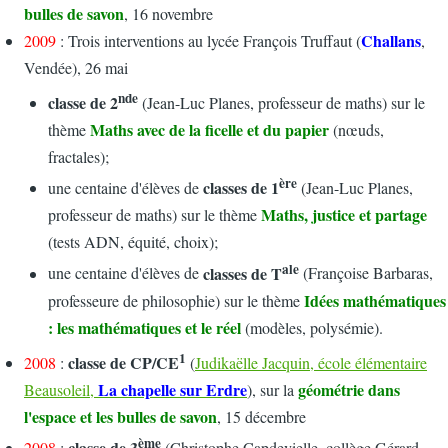
bulles de savon
, 16 novembre
Challans
2009
: Trois interventions au lycée François Truffaut (
,
Vendée), 26 mai
nde
classe de 2
(Jean-Luc Planes, professeur de maths) sur le
Maths avec de la ficelle et du papier
thème
(nœuds,
fractales);
ère
classes de 1
une centaine d'élèves de
(Jean-Luc Planes,
Maths, justice et partage
professeur de maths) sur le thème
(tests ADN, équité, choix);
ale
classes de T
une centaine d'élèves de
(Françoise Barbaras,
Idées mathématiques
professeure de philosophie) sur le thème
: les mathématiques et le réel
(modèles, polysémie).
1
classe de CP/CE
2008
:
(
Judikaëlle Jacquin, école élémentaire
La chapelle sur Erdre
géométrie dans
Beausoleil,
), sur la
l'espace et les bulles de savon
, 15 décembre
ème
classe de 3
2008
:
(Christophe Capdevielle, collège Gérard