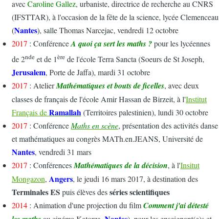
avec
Caroline Gallez
, urbaniste, directrice de recherche au CNRS
(IFSTTAR), à l'occasion de la fête de la science, lycée Clemenceau
Nantes
(
), salle Thomas Narcejac, vendredi 12 octobre
2017
: Conférence
A quoi ça sert les maths ?
pour les lycéennes
nde
ère
de 2
et de 1
de l'école Terra Sancta (Soeurs de St Joseph,
Jerusalem
, Porte de Jaffa), mardi 31 octobre
2017
: Atelier
Mathématiques et bouts de ficelles
, avec deux
classes de français de l'école Amir Hassan de Birzeit, à l'
Institut
Ramallah
Français de
(Territoires palestinien), lundi 30 octobre
2017
: Conférence
Maths en scène
, présentation des activités danse
et mathématiques au congrès MATh.en.JEANS, Université de
Nantes
, vendredi 31 mars
2017
: Conférences
Mathématiques de la décision
, à l'
Insitut
Angers
Mongazon
,
, le jeudi 16 mars 2017, à destination des
Terminales ES
séries scientifiques
puis élèves des
2014
: Animation d'une projection du film
Comment j'ai détesté
Nantes
les maths
au cinéma Katorza,
), pour les enseignant(e)s et