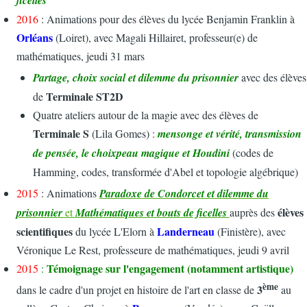
2016
: Animations pour des élèves du lycée Benjamin Franklin à
Orléans
(Loiret), avec Magali Hillairet, professeur(e) de
mathématiques, jeudi 31 mars
Partage, choix social et dilemme du prisonnier
avec
des élèves
Terminale ST2D
de
Quatre ateliers autour de la magie avec des élèves de
Terminale S
(Lila Gomes) :
mensonge et vérité, transmission
de pensée, le choixpeau magique et Houdini
(codes de
Hamming, codes, transformée d'Abel et topologie algébrique)
2015
: Animations
Paradoxe de Condorcet et dilemme du
élèves
prisonnier
et
Mathématiques et bouts de ficelles
auprès des
scientifiques
Landerneau
du lycée L'Elorn à
(Finistère), avec
Véronique Le Rest, professeure de mathématiques, jeudi 9 avril
Témoignage sur l'engagement (notamment artistique)
2015
:
ème
3
dans le cadre d'un projet en histoire de l'art en classe de
au