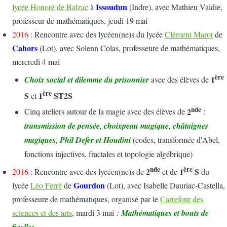
Issoudun
lycée Honoré de Balzac
à
(Indre), avec Mathieu Vaidie,
professeur de mathématiques, jeudi 19 mai
2016
: Rencontre avec des lycéen(ne)s du lycée
Clément Marot
de
Cahors
(Lot), avec Solenn Colas, professeure de mathématiques,
mercredi 4 mai
ère
1
Choix social et dilemme du prisonnier
avec
des élèves de
ère
S
1
ST2S
et
nde
2
Cinq ateliers autour de la magie avec des élèves de
:
transmission de pensée, choixpeau magique, châtaignes
magiques, Phil Defer et Houdini
(codes, transformée d'Abel,
fonctions injectives, fractales et topologie algébrique)
nde
ère
2
1
S
2016
: Rencontre avec des lycéen(ne)s de
et de
du
Gourdon
lycée
Léo Ferré
de
(Lot), avec Isabelle Dauriac-Castella,
professeure de mathématiques, organisé par le
Carrefour des
sciences et des arts
, mardi 3 mai
:
Mathématiques et bouts de
ficelles