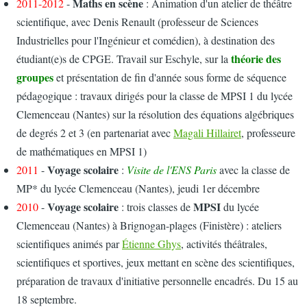
Maths en scène
2011-2012
-
: Animation d'un atelier de théâtre
scientifique, avec Denis Renault (professeur de Sciences
Industrielles pour l'Ingénieur et comédien), à destination des
théorie des
étudiant(e)s de CPGE. Travail sur Eschyle, sur la
groupes
et présentation de fin d'année sous forme de séquence
pédagogique : travaux dirigés pour la classe de MPSI 1 du lycée
Clemenceau (Nantes) sur la résolution des équations algébriques
de degrés 2 et 3 (en partenariat avec
Magali Hillairet
, professeure
de mathématiques en MPSI 1)
Voyage scolaire
2011
-
:
Visite de l'ENS Paris
avec la classe de
MP* du lycée Clemenceau (Nantes), jeudi 1er décembre
Voyage scolaire
MPSI
2010
-
: trois classes de
du lycée
Clemenceau (Nantes) à Brignogan-plages (Finistère) : ateliers
scientifiques animés par
Étienne Ghys
, activités théâtrales,
scientifiques et sportives, jeux mettant en scène des scientifiques,
préparation de travaux d'initiative personnelle encadrés. Du 15 au
18 septembre.