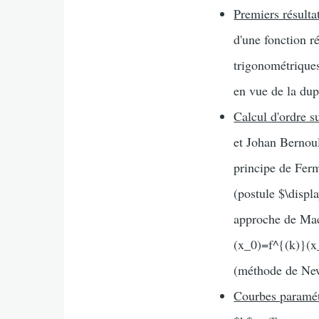
Premiers résulta
d'une fonction r
trigonométrique
en vue de la dupl
Calcul d'ordre s
et Johan Bernoul
principe de Ferm
(postule $\displ
approche de Mac
(x_0)=f^{(k)}(x_
(méthode de New
Courbes paramé