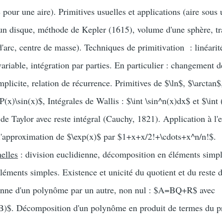
 pour une aire). Primitives usuelles et applications (aire sous
'un disque, méthode de Kepler (1615), volume d'une sphère, tr
d'arc, centre de masse). Techniques de primitivation : linéarit
riable, intégration par parties. En particulier : changement d
implicite, relation de récurrence. Primitives de $\ln$, $\arctan$
P(x)\sin(x)$, Intégrales de Wallis : $\int \sin^n(x)dx$ et $\int
e Taylor avec reste intégral (Cauchy, 1821). Application à l'
 l'approximation de $\exp(x)$ par $1+x+x/2!+\cdots+x^n/n!$.
nelles
: division euclidienne, décomposition en éléments simpl
éléments simples. Existence et unicité du quotient et du reste d
ienne d'un polynôme par un autre, non nul : $A=BQ+R$ avec
(B)$. Décomposition d'un polynôme en produit de termes du p