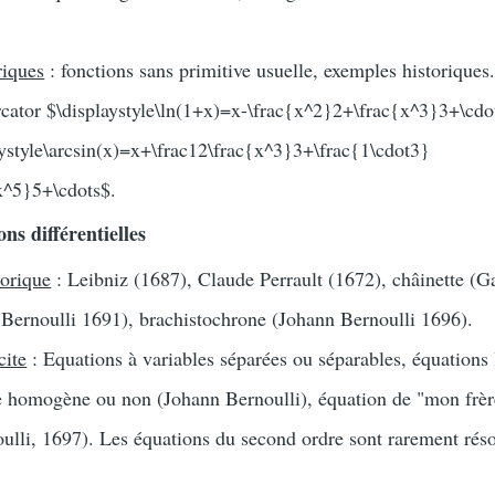
iques
: fonctions sans primitive usuelle, exemples historique
cator $\displaystyle\ln(1+x)=x-\frac{x^2}2+\frac{x^3}3+\cdot
ystyle\arcsin(x)=x+\frac12\frac{x^3}3+\frac{1\cdot3}
x^5}5+\cdots$.
ns différentielles
torique
: Leibniz (1687), Claude Perrault (1672), châinette (Ga
 Bernoulli 1691), brachistochrone (Johann Bernoulli 1696).
cite
: Equations à variables séparées ou séparables, équations 
e homogène ou non (Johann Bernoulli), équation de "mon frèr
lli, 1697). Les équations du second ordre sont rarement rés