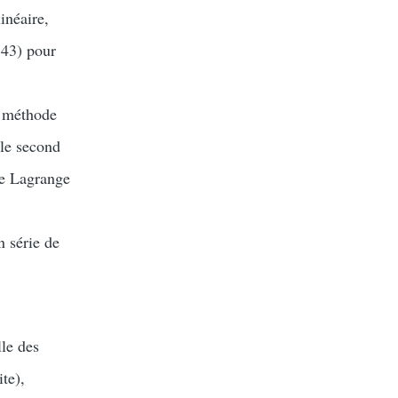
linéaire,
743) pour
, méthode
 le second
de Lagrange
n série de
lle des
te),