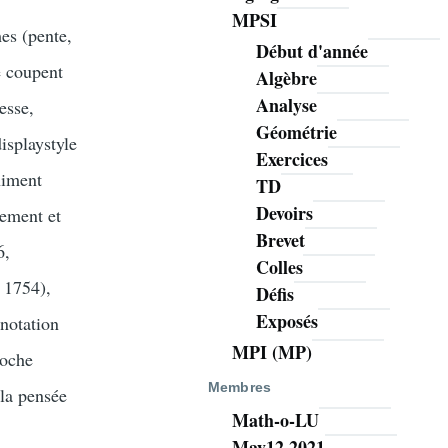
MPSI
es (pente,
Début d'année
e coupent
Algèbre
Analyse
esse,
Géométrie
isplaystyle
Exercices
niment
TD
Devoirs
pement et
Brevet
6,
Colles
 1754),
Défis
Exposés
 notation
MPI (MP)
roche
Membres
la pensée
Math-o-LU
May12 2021