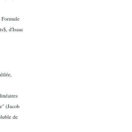
s. Formule
s$, d'Isaac
lilée,
linéaires
e" (Jacob
oluble de