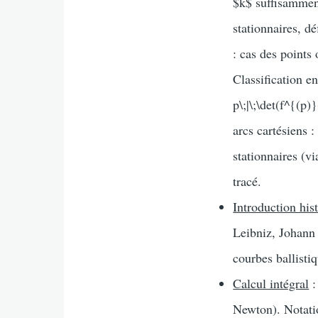
$k$ suffisamment
stationnaires, dé
: cas des points 
Classification e
p\;|\;\det(f^{(p
arcs cartésiens 
stationnaires (v
tracé.
Introduction his
Leibniz, Johann 
courbes ballisti
Calcul intégral
:
Newton). Notatio