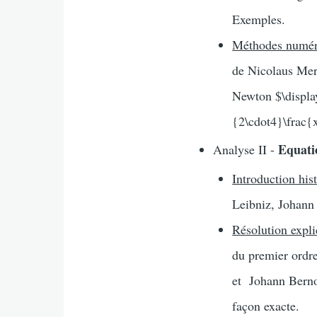
Exemples.
Méthodes numér
de Nicolaus Mer
Newton $\displa
{2\cdot4}\frac{
Equatio
Analyse II -
Introduction his
Leibniz, Johann
Résolution expli
du premier ordr
et Johann Bernou
façon exacte.