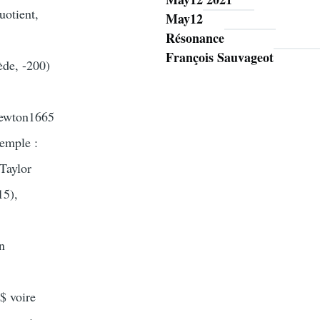
uotient,
May12
Résonance
François Sauvageot
ède, -200)
(Newton1665
xemple :
 Taylor
15),
on
$ voire