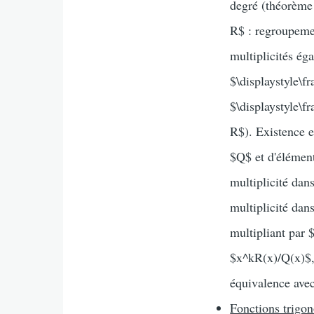
degré (théorème
R$ : regroupeme
multiplicités ég
$\displaystyle\
$\displaystyle\
R$). Existence 
$Q$ et d'élément
multiplicité da
multiplicité dan
multipliant par 
$x^kR(x)/Q(x)$, 
équivalence avec
Fonctions trigo