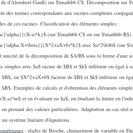
 de d'Alembert-Gauß) sur $\mathbb C$. Décomposition sur $
nt des termes correspondants aux racines complexes conjugué
ales de ces racines. Classification des éléments simples :
frac{\alpha}{(X-a)^k}$ (sur $\mathbb C$ ou sur $\mathbb R$) 
frac{\alpha X+\beta}{(X^2+aX+b)^k}$ avec $a^2\lt4b$ (sur $
et unicité de la décomposition de $A/B$ sous la forme d'une
s simples avec $a$ racine de $B$ et $k$ inférieur ou égal à s
ns $B$, ou $X^2+aX+b$ facteur de $B$ et $k$ inférieur ou éga
s $B$. Exemples de calculs et d'obtention des éléments simple
$(X-a)^m$ et en évaluant en $a$, en étudiant la limite en l'infi
en prenant des valeurs particulières. Adaptation au cas réel e
 un système linéaire d'équations.
nométriques
: règles de Bioche, changement de variable en $\t