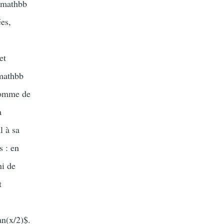
\mathbb
es,
et
\mathbb
 somme de
a
l à sa
s : en
ni de
t
an(x/2)$.