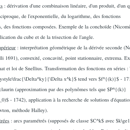
ts
: dérivation d'une combinaison linéaire, d'un produit, d'un q
éciproque, de l'exponentielle, du logarithme, des fonctions
s, des fonctions composées. Exemple de la conchoïde (Nicom
ication du cube et de la trisection de l'angle.
upérieur
: interprétation géométrique de la dérivée seconde 
li 1691), convexité, concavité, point stationnaire, extrema. E
at et loi de Snellius. Transformation des fonctions en séries :
aystyle\frac{\Delta^ky}{\Delta x^k}$ tend vers $f^{(k)}$ - 17
laurin (approximation par des polynômes tels que $P^{(k)}
0)$ - 1742), application à la recherche de solutions d'équati
ton, méthode Halley).
trées
: arcs paramétrés (supposés de classe $C^k$ avec $k\ge1