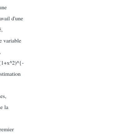
 une
avail d'une
é,
e variable
,
 (1+x^2)^{-
estimation
es,
e la
remier