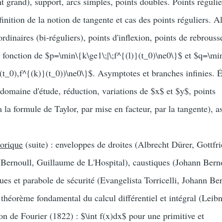
 grand), support, arcs simples, points doubles. Points régulie
finition de la notion de tangente et cas des points réguliers. A
ordinaires (bi-réguliers), points d'inflexion, points de rebrous
n fonction de $p=\min\{k\ge1\;|\;f^{(l)}(t_0)\ne0\}$ et $q=\mi
)}(t_0),f^{(k)}(t_0))\ne0\}$. Asymptotes et branches infinies. 
: domaine d'étude, réduction, variations de $x$ et $y$, points
ia la formule de Taylor, par mise en facteur, par la tangente), 
torique
(suite) : enveloppes de droites (Albrecht Dürer, Gottfr
Bernoull, Guillaume de L'Hospital), caustiques (Johann Berno
ques et parabole de sécurité (Evangelista Torricelli, Johann Ber
 théorème fondamental du calcul différentiel et intégral (Leibn
n de Fourier (1822) : $\int f(x)dx$ pour une primitive et