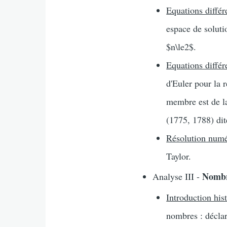
Equations différ
espace de soluti
$n\le2$.
Equations différ
d'Euler pour la 
membre est de l
(1775, 1788) dit
Résolution num
Taylor.
Nombr
Analyse III -
Introduction his
nombres : déclar