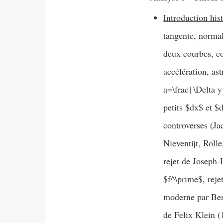
Introduction his
tangente, normal
deux courbes, co
accélération, as
a=\frac{\Delta y
petits $dx$ et 
controverses (Ja
Nieventijt, Roll
rejet de Joseph
$f^\prime$, reje
moderne par Ber
de Felix Klein (