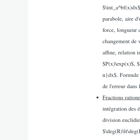
$\int_a^bf(x)dx$
parabole, aire d
force, longueur 
changement de va
affine, relation 
$P(x)\exp(x)$, $
n}dx$. Formule d
de l'erreur dans
Fractions ration
intégration des 
division euclid
$\deg(R)\lt\deg