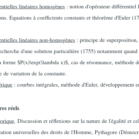
entielles linéaires homogènes
: notion d'opérateur différentiel 
ons. Equations à coefficients constants et théorème d'Euler (1
entielles linéaires non-homogènes
: principe de superposition
recherche d'une solution particulière (1755) notamment quand
a forme $P(x)\exp(\lambda x)$, cas de résonnance, méthode 
e de variation de la constante.
érique
: courbes intégrales, méthode d'Euler, développement e
es réels
torique
. Discussion et réflexions sur la nature de l'égalité et ce
ation universelles des droits de l'Homme, Pythagore (Démocri