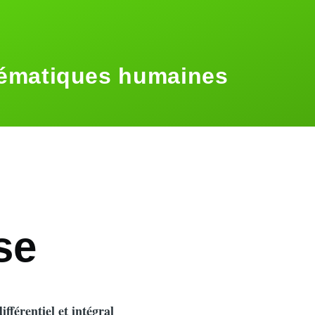
ématiques humaines
se
ifférentiel et intégral