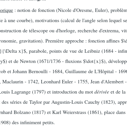
torique
: notion de fonction (Nicole d'Oresme, Euler), problèm
e à une courbe), motivations (calcul de l'angle selon lequel s
nstruction de télescope ou d'horloge, recherche d'extrema, vit
tronomie, gravitation). Première approche : fonction affines $\d
}{\Delta x}$, parabole, points de vue de Leibniz (1684 - infi
$dy$) et de Newton (1671/1736 - fluxions $\dot{x}$), dévelop
cob et Johann Bernoulli - 1684, Guillaume de L'Hôpital - 169
e, Maclaurin - 1742, Leonhard Euler - 1755, Jean d'Alembert -
-Louis Lagrange (1797) et introduction du mot
dérivée
et de la
t des séries de Taylor par Augustin-Louis Cauchy (1823), app
nhard Bolzano (1817) et Karl Weierstrass (1861), place dans 
1908) des infiniment petits.