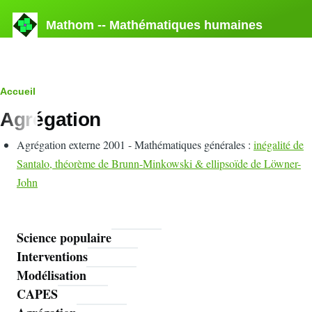
Aller au contenu principal
Mathom -- Mathématiques humaines
Fil
Accueil
Agrégation
d'Ariane
Agrégation externe 2001 - Mathématiques générales :
inégalité de
Santalo, théorème de Brunn-Minkowski & ellipsoïde de Löwner-
John
Science populaire
Mathoms
Interventions
Modélisation
CAPES