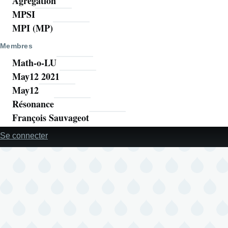
Agrégation
MPSI
MPI (MP)
Membres
Math-o-LU
May12 2021
May12
Résonance
François Sauvageot
Se connecter
Menu
utilisateur