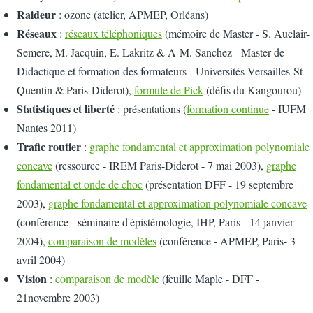
Raideur
: ozone (atelier, APMEP, Orléans)
Réseaux
:
réseaux téléphoniques
(mémoire de Master - S. Auclair-
Semere, M. Jacquin, E. Lakritz & A-M. Sanchez - Master de
Didactique et formation des formateurs - Universités Versailles-St
Quentin & Paris-Diderot),
formule de Pick
(défis du Kangourou)
Statistiques et liberté
: présentations (
formation continue
- IUFM
Nantes 2011)
Trafic routier
:
graphe fondamental et approximation polynomiale
concave
(ressource - IREM Paris-Diderot - 7 mai 2003),
graphe
fondamental et onde de choc
(présentation DFF - 19 septembre
2003),
graphe fondamental et approximation polynomiale concave
(conférence - séminaire d'épistémologie, IHP, Paris - 14 janvier
2004),
comparaison de modèles
(conférence - APMEP, Paris- 3
avril 2004)
Vision
:
comparaison de modèle
(feuille Maple - DFF -
21novembre 2003)