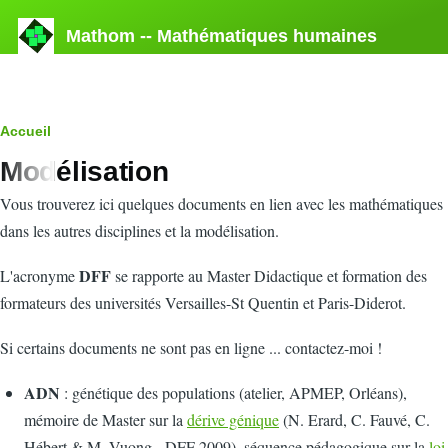
Aller au contenu principal
Mathom -- Mathématiques humaines
Fil
Accueil
Modélisation
d'Ariane
Vous trouverez ici quelques documents en lien avec les mathématiques
dans les autres disciplines et la modélisation.
DFF
L'acronyme
se rapporte au Master Didactique et formation des
formateurs des universités Versailles-St Quentin et Paris-Diderot.
Si certains documents ne sont pas en ligne ... contactez-moi !
ADN
: génétique des populations (atelier, APMEP, Orléans),
mémoire de Master sur la
dérive génique
(N. Erard, C. Fauvé, C.
Hébert & M. Vuong - DFF 2009), séquence pédagogique sur la
loi