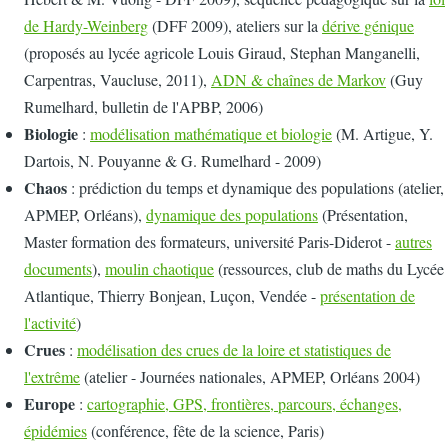
de Hardy-Weinberg
(DFF 2009), ateliers sur la
dérive génique
(proposés au lycée agricole Louis Giraud, Stephan Manganelli,
Carpentras, Vaucluse, 2011),
ADN & chaînes de Markov
(Guy
Rumelhard, bulletin de l'APBP, 2006)
Biologie
:
modélisation mathématique et biologie
(M. Artigue, Y.
Dartois, N. Pouyanne & G. Rumelhard - 2009)
Chaos
: prédiction du temps et dynamique des populations (atelier,
APMEP, Orléans),
dynamique des populations
(Présentation,
Master formation des formateurs, université Paris-Diderot -
autres
documents
),
moulin chaotique
(ressources, club de maths du Lycée
Atlantique, Thierry Bonjean, Luçon, Vendée -
présentation de
l'activité
)
Crues
:
modélisation des crues de la loire et statistiques de
l'extrême
(atelier - Journées nationales, APMEP, Orléans 2004)
Europe
:
cartographie, GPS, frontières, parcours, échanges,
épidémies
(conférence, fête de la science, Paris)