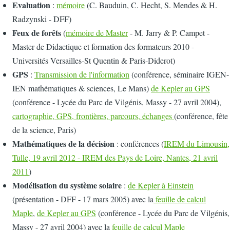
Evaluation
:
mémoire
(C. Bauduin, C. Hecht, S. Mendes & H.
Radzynski - DFF)
Feux de forêts
(
mémoire de Master
- M. Jarry & P. Campet -
Master de Didactique et formation des formateurs 2010 -
Universités Versailles-St Quentin & Paris-Diderot)
GPS
:
Transmission de l'information
(conférence, séminaire IGEN-
IEN mathématiques & sciences, Le Mans)
de Kepler au GPS
(conférence - Lycée du Parc de Vilgénis, Massy - 27 avril 2004),
cartographie, GPS, frontières, parcours, échanges
(conférence, fête
de la science, Paris)
Mathématiques de la décision
: conférences (
IREM du Limousin,
Tulle, 19 avril 2012 - IREM des Pays de Loire, Nantes, 21 avril
2011
)
Modélisation du système solaire
:
de Kepler à Einstein
(présentation - DFF - 17 mars 2005) avec la
feuille de calcul
Maple
,
de Kepler au GPS
(conférence - Lycée du Parc de Vilgénis,
Massy - 27 avril 2004) avec la
feuille de calcul Maple