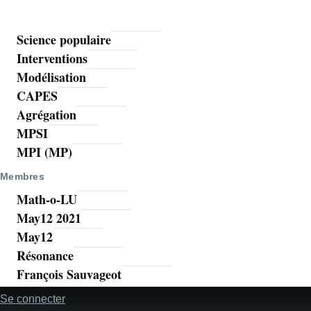
Science populaire
Mathoms
Interventions
Modélisation
CAPES
Agrégation
MPSI
MPI (MP)
Membres
Math-o-LU
May12 2021
May12
Résonance
François Sauvageot
Se connecter
Menu