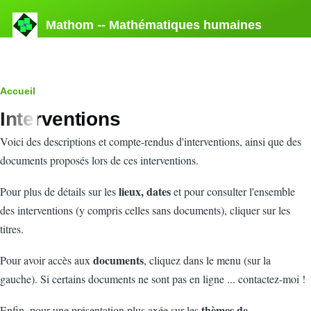
Aller au contenu principal
Mathom -- Mathématiques humaines
Fil
Accueil
Interventions
d'Ariane
Voici des descriptions et compte-rendus d'interventions, ainsi que des
documents proposés lors de ces interventions.
lieux, dates
Pour plus de détails sur les
et pour consulter l'ensemble
des interventions (y compris celles sans documents), cliquer sur les
titres.
documents
Pour avoir accès aux
, cliquez dans le menu (sur la
gauche).
Si certains documents ne sont pas en ligne ... contactez-moi !
thèmes de
Enfin, pour une présentation plus axée sur les