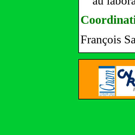
au labor
Coordinat
François S