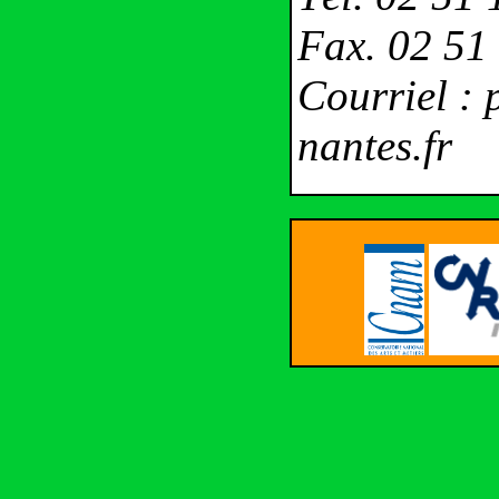
Fax. 02 51
Courriel :
nantes.fr