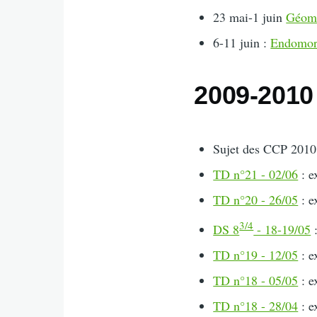
23 mai-1 juin
Géomé
6-11 juin :
Endomor
2009-2010
Sujet des CCP 2010, 
TD n°21 - 02/06
: e
TD n°20 - 26/05
: e
3/4
DS 8
- 18-19/05
:
TD n°19 - 12/05
: e
TD n°18 - 05/05
: e
TD n°18 - 28/04
: e