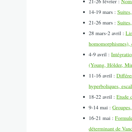
21-26 février :
Nomb
14-19 mars :
Suites
21-26 mars :
Suites,
28 mars-2 avril :
Li
homomorphismes), 
4-9 avril :
Intégrati
(Young, Hölder, Mi
11-16 avril :
Différ
hyperboliques, escal
18-22 avril :
Etude d
9-14 mai :
Groupes,
16-21 mai :
Formule
déterminant de Van