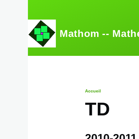
Aller au contenu principal
Mathom -- Math
Accueil
Fil
TD
d'Ariane
2010-2011