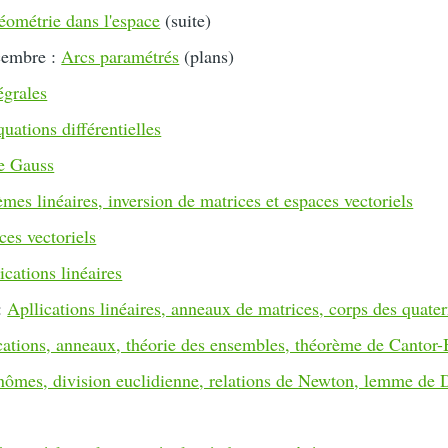
éométrie dans l'espace
(suite)
cembre :
Arcs paramétrés
(plans)
égrales
uations différentielles
de Gauss
mes linéaires, inversion de matrices et espaces vectoriels
ces vectoriels
ications linéaires
 :
Apllications linéaires, anneaux de matrices, corps des quate
ations, anneaux, théorie des ensembles, théorème de Cantor-
nômes, division euclidienne, relations de Newton, lemme de D