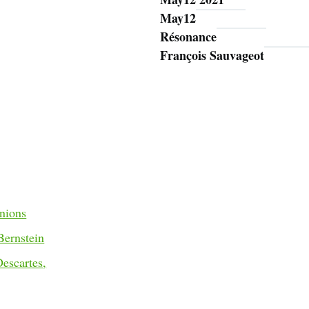
May12
Résonance
François Sauvageot
rnions
Bernstein
escartes,