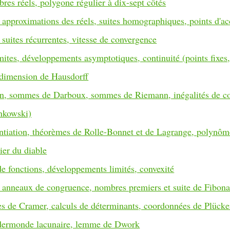
res réels, polygone régulier à dix-sept côtés
, approximations des réels, suites homographiques, points d'a
 suites récurrentes, vitesse de convergence
mites, développements asymptotiques, continuité (points fixes,
dimension de Hausdorff
on, sommes de Darboux, sommes de Riemann, inégalités de co
nkowski)
entiation, théorèmes de Rolle-Bonnet et de Lagrange, polynôm
ier du diable
e fonctions, développements limités, convexité
 anneaux de congruence, nombres premiers et suite de Fibona
s de Cramer, calculs de déterminants, coordonnées de Plücke
dermonde lacunaire, lemme de Dwork