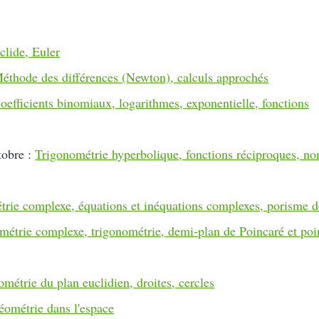
clide, Euler
éthode des différences (Newton), calculs approchés
oefficients binomiaux, logarithmes, exponentielle, fonctions
tobre :
Trigonométrie hyperbolique, fonctions réciproques, n
rie complexe, équations et inéquations complexes, porisme d
étrie complexe, trigonométrie, demi-plan de Poincaré et poin
métrie du plan euclidien, droites, cercles
éométrie dans l'espace