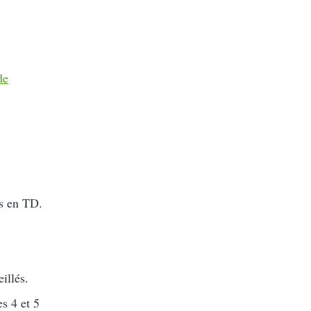
de
és en TD.
illés.
es 4 et 5