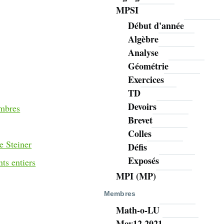
MPSI
Début d'année
Algèbre
Analyse
Géométrie
Exercices
TD
Devoirs
ombres
Brevet
Colles
e Steiner
Défis
Exposés
ts entiers
MPI (MP)
Membres
Math-o-LU
May12 2021