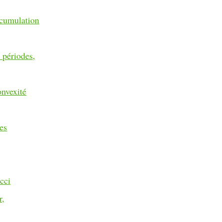
ccumulation
 périodes,
nvexité
es
cci
r,